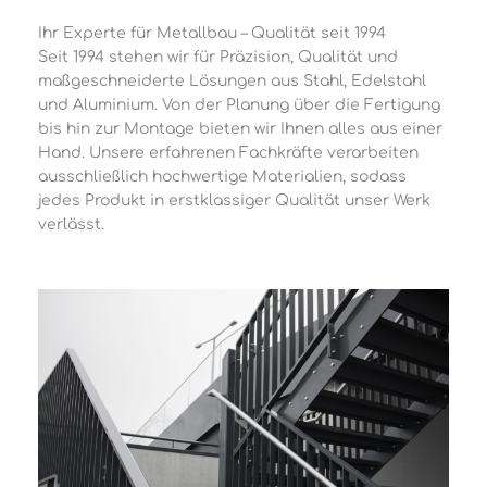
Ihr Experte für Metallbau – Qualität seit 1994
Seit 1994 stehen wir für Präzision, Qualität und
maßgeschneiderte Lösungen aus Stahl, Edelstahl
und Aluminium. Von der Planung über die Fertigung
bis hin zur Montage bieten wir Ihnen alles aus einer
Hand. Unsere erfahrenen Fachkräfte verarbeiten
ausschließlich hochwertige Materialien, sodass
jedes Produkt in erstklassiger Qualität unser Werk
verlässt.