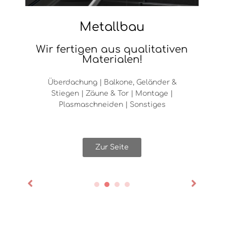
g
Metallbau
Wir fertigen aus qualitativen
Materialen!
Überdachung | Balkone, Geländer &
Stiegen | Zäune & Tor | Montage |
Plasmaschneiden | Sonstiges
Zur Seite